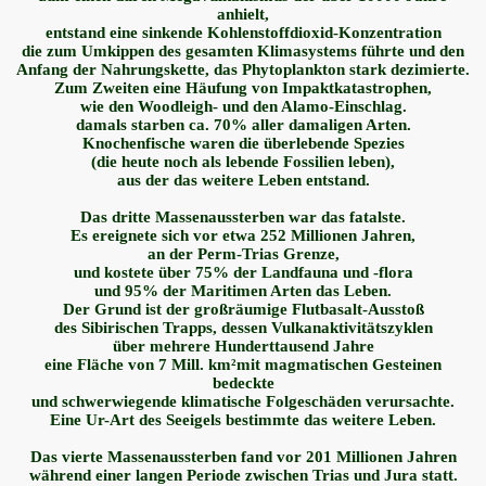
anhielt,
entstand eine sinkende Kohlenstoffdioxid-Konzentration
die zum Umkippen des gesamten Klimasystems führte und den
Anfang der Nahrungskette, das Phytoplankton stark dezimierte.
Zum Zweiten eine Häufung von Impaktkatastrophen,
wie den Woodleigh- und den Alamo-Einschlag.
damals starben ca. 70% aller damaligen Arten.
Knochenfische waren die überlebende Spezies
(die heute noch als lebende Fossilien leben),
aus der das weitere Leben entstand.
Das dritte Massenaussterben war das fatalste.
Es ereignete sich vor etwa 252 Millionen Jahren,
an der Perm-Trias Grenze,
und kostete über 75% der Landfauna und -flora
und 95% der Maritimen Arten das Leben.
Der Grund ist der großräumige Flutbasalt-Ausstoß
des Sibirischen Trapps, dessen Vulkanaktivitätszyklen
über mehrere Hunderttausend Jahre
eine Fläche von 7 Mill. km²mit magmatischen Gesteinen
bedeckte
und schwerwiegende klimatische Folgeschäden verursachte.
Eine Ur-Art des Seeigels bestimmte das weitere Leben.
Das vierte Massenaussterben fand vor 201 Millionen Jahren
während einer langen Periode zwischen Trias und Jura statt.