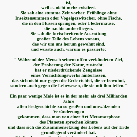
ist,
weil es nicht mehr existiert.
z
Sie sah eine stumme Zeit vorher, Frühlinge ohne
Insektensummen oder Vogelgezwitscher, ohne Fische,
die in den Flüssen springen, oder Fledermäuse,
die nachts umherfliegen.
Sie sah die fortschreitende Ausrottung
enwart
großer Teile des Lebens voraus,
das wir um uns herum gewohnt sind,
und wusste auch, warum es passierte:
" Während der Mensch seinem offen verkündeten Ziel,
der Eroberung der Natur, zustrebt,
hat er niederdrückende Zeugnisse
eines Vernichtungswerks hinterlassen,
das sich nicht nur gegen die Erde richtet, die er bewohnt,
sondern auch gegen die Lebewesen, die sie mit ihm teilen."
Ein paar wenige Male ist es in der mehr als drei Milliarden
Jahre
alten Erdgeschichte zu so großen und umwälzenden
Veränderungen
gekommen, dass man von einer Art Metamorphose
des Planeten sprechen könnte
und dass sich die Zusammensetzung des Lebens auf der Erde
grundlegend verändert hat.