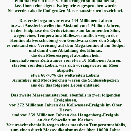
Fünfmal waren diese Veränderungen so fundamental,
dass Ihnen eine eigene Kategorie zugesprochen wurde.
Sie werden als die fünf großen Massenaussterben bezeichnet.
Das erste begann vor etwa 444 Millionen Jahren
in zwei Aussterbewellen im Abstand von 1 Million Jahren,
in der Endphase des Ordoviziums zum kommenden Silur,
wegen eines Temperaturabfalles,vermutlich wegen der
Kontinentalverschiebung von Gondwana über den Südpol,
es entstand eine Vereisung auf dem Megakontinent am Südpol
und damit eine Abkühlung des Klimas,
die den Meeresspiegel absinken ließ.
Innerhalb eines Zeitraumes von etwa 10 Millionen Jahren,
starben von dem Leben, was sich vorzugsweise im Meer
abspielte,
etwa 60-70% des weltweiten Lebens.
Armfüßer und Moostierchen waren die Schlüsselspezien
aus der das folgende Leben entstand.
Das zweite Massenaussterben, ebenfalls in zwei folgenden
Ereignissen,
vor 372 Millionen Jahren das Kellwasser-Ereignis im Ober
Devon
und vor 359 Millionen Jahren das Hangenberg-Ereignis
an der Schwelle zum Karbon.
Verursacht ebenfalls wegen eines massiven Temperaturabfalls,
zum einen durch Megavulkanismus der über 10000 Jahre