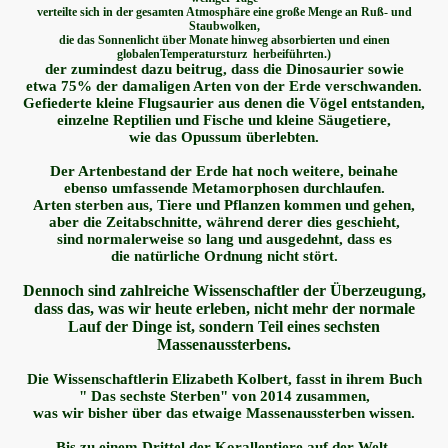
verteilte sich in der gesamten Atmosphäre eine große Menge an Ruß-
und
Staubwolken,
die das Sonnenlicht über Monate hinweg absorbierten
und einen
globalenTemperatursturz
herbeiführten.)
der zumindest dazu beitrug, dass die Dinosaurier sowie
etwa 75% der damaligen Arten von der Erde verschwanden.
Gefiederte kleine Flugsaurier aus denen die Vögel entstanden,
einzelne Reptilien und Fische und kleine Säugetiere,
wie das Opussum überlebten.
Der Artenbestand der Erde hat noch weitere, beinahe
ebenso umfassende Metamorphosen durchlaufen.
Arten sterben aus, Tiere und Pflanzen kommen und gehen,
aber die Zeitabschnitte, während derer dies geschieht,
sind normalerweise so lang und ausgedehnt, dass es
die natürliche Ordnung nicht stört.
Dennoch sind zahlreiche Wissenschaftler der Überzeugung,
dass das, was wir heute erleben, nicht mehr der normale
Lauf der Dinge ist, sondern Teil eines sechsten
Massenaussterbens.
Die Wissenschaftlerin Elizabeth Kolbert, fasst in ihrem Buch
" Das sechste Sterben" von 2014 zusammen,
was wir bisher über das etwaige Massenaussterben wissen.
Bis zu einem Drittel der Korallentiere auf der Welt,