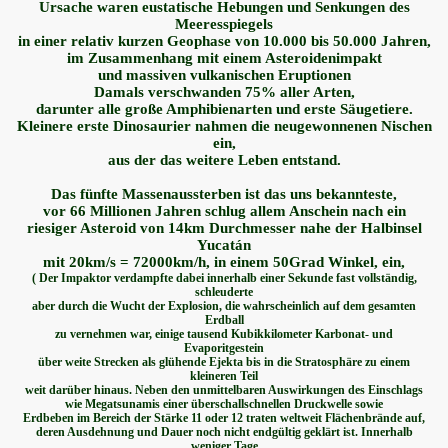
Ursache waren eustatische Hebungen und Senkungen des
Meeresspiegels
in einer relativ kurzen Geophase von 10.000 bis 50.000 Jahren,
im Zusammenhang mit einem Asteroidenimpakt
und massiven vulkanischen Eruptionen
Damals verschwanden 75% aller Arten,
darunter alle große Amphibienarten und erste Säugetiere.
Kleinere erste Dinosaurier nahmen die neugewonnenen Nischen
ein,
aus der das weitere Leben entstand.
Das fünfte Massenaussterben ist das uns bekannteste,
vor 66 Millionen Jahren schlug allem Anschein nach ein
riesiger Asteroid von 14km Durchmesser nahe der Halbinsel
Yucatán
mit 20km/s = 72000km/h, in einem 50Grad Winkel, ein,
( Der Impaktor verdampfte
dabei innerhalb einer Sekunde fast vollständig,
schleuderte
aber durch die Wucht der Explosion,
die wahrscheinlich auf dem gesamten
Erdball
zu vernehmen war, einige tausend Kubikkilometer Karbonat-
und
Evaporitgestein
über weite Strecken als glühende Ejekta
bis in die Stratosphäre
zu einem
kleineren Teil
weit darüber hinaus.
Neben den unmittelbaren Auswirkungen des Einschlags
wie Megatsunamis
einer überschallschnellen Druckwelle
sowie
Erdbeben
im Bereich der Stärke 11 oder 12 traten weltweit Flächenbrände
auf,
deren Ausdehnung und Dauer noch nicht endgültig geklärt ist.
Innerhalb
weniger Tage